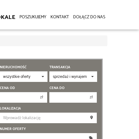
OKALE
POSZUKUJEMY
KONTAKT
DOŁĄCZ DO NAS
NIERUCHOMOŚĆ
TRANSAKCJA
CENA OD
CENA DO
zł
zł
50 000 zł
150 000 zł
LOKALIZACJA
00 000 zł
200 000 zł
50 000 zł
250 000 zł
NUMER OFERTY
00 000 zł
300 000 zł