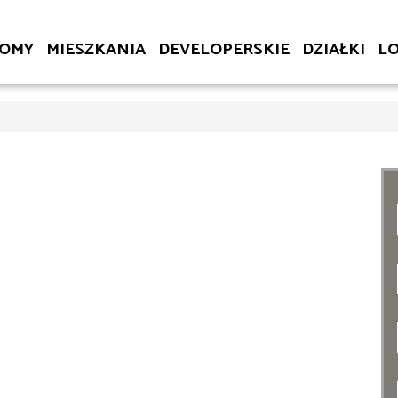
OMY
MIESZKANIA
DEVELOPERSKIE
DZIAŁKI
L
1
2
2
3