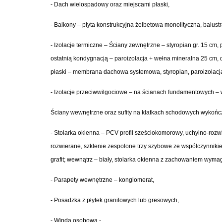
- Dach wielospadowy oraz miejscami płaski,
- Balkony – płyta konstrukcyjna żelbetowa monolityczna, balustr
- Izolacje termiczne – Ściany zewnętrzne – styropian gr. 15 cm,
ostatnią kondygnacją – paroizolacja + wełna mineralna 25 cm, 
płaski – membrana dachowa systemowa, styropian, paroizolacj
- Izolacje przeciwwilgociowe – na ścianach fundamentowych –
Ściany wewnętrzne oraz sufity na klatkach schodowych wykoń
- Stolarka okienna – PCV profil sześciokomorowy, uchylno-rozw
rozwierane, szklenie zespolone trzy szybowe ze współczynnikiem
grafit; wewnątrz – biały, stolarka okienna z zachowaniem wy
- Parapety wewnętrzne – konglomerat,
- Posadzka z płytek granitowych lub gresowych,
- Winda osobowa,-