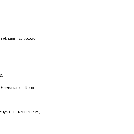
 i oknami – żelbetowe,
25,
 styropian gr. 15 cm,
CZNY typu THERMOPOR 25,