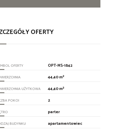
ZCZEGÓŁY OFERTY
OPT-MS-1842
YMBOL OFERTY
44,40 m²
OWIERZCHNIA
44,40 m²
OWIERZCHNIA UŻYTKOWA
2
CZBA POKOI
parter
ĘTRO
apartamentowiec
ODZAJ BUDYNKU