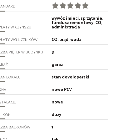
TANDARD
wywóz śmieci, sprzątanie,
fundusz remontowy, CO,
administracja
PŁATY W CZYNSZU
CO, prąd, woda
PŁATY WG LICZNIKÓW
3
CZBA PIĘTER W BUDYNKU
garaż
ARAŻ
stan developerski
TAN LOKALU
nowe PCV
KNA
nowe
STALACJE
duży
ALKON
1
ICZBA BALKONÓW
tak
INDA