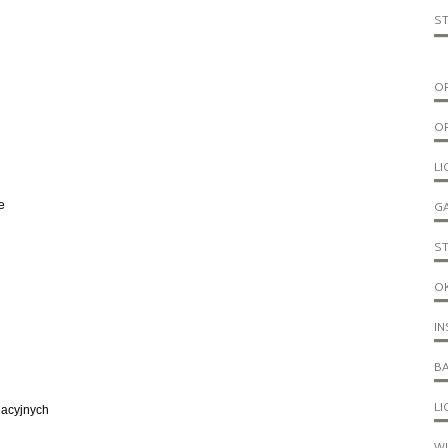
S
O
O
LI
G
e
S
O
IN
B
L
eacyjnych
W