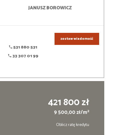
JANUSZ
BOROWICZ
zostaw wiadomość
531 880 531
33 307 01 99
421 800 zł
2
9 500,00 zł/m
Oblicz ratę kredytu