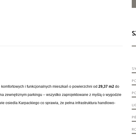
S
S
P
5
komfortowych i funkcjonalnych mieszkań o powierzchni od
29,37 m2
do
P
 i na zewnętrznym parkingu – wszystko zaprojektowane z myślą o wygodzie
e osiedla Karpackiego co sprawia, że pełna infrastruktura handlowo-
LI
PI
R