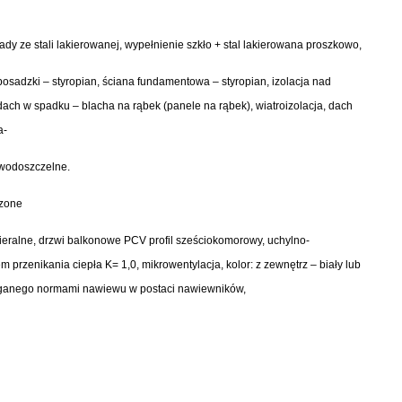
ady ze stali lakierowanej, wypełnienie szkło + stal lakierowana proszkowo,
 posadzki – styropian, ściana fundamentowa – styropian, izolacja nad
dach w spadku – blacha na rąbek (panele na rąbek), wiatroizolacja, dach
a-
 wodoszczelne.
czone
ieralne, drzwi balkonowe PCV profil sześciokomorowy, uchylno-
 przenikania ciepła K= 1,0, mikrowentylacja, kolor: z zewnętrz – biały lub
maganego normami nawiewu w postaci nawiewników,