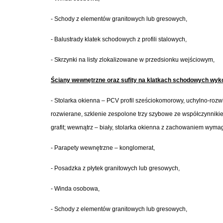
- Schody z elementów granitowych lub gresowych,
- Balustrady klatek schodowych z profili stalowych,
- Skrzynki na listy zlokalizowane w przedsionku wejściowym,
Ściany wewnętrzne oraz sufity na klatkach schodowych wy
- Stolarka okienna – PCV profil sześciokomorowy, uchylno-rozw
rozwierane, szklenie zespolone trzy szybowe ze współczynnikiem
grafit; wewnątrz – biały, stolarka okienna z zachowaniem wy
- Parapety wewnętrzne – konglomerat,
- Posadzka z płytek granitowych lub gresowych,
- Winda osobowa,
- Schody z elementów granitowych lub gresowych,