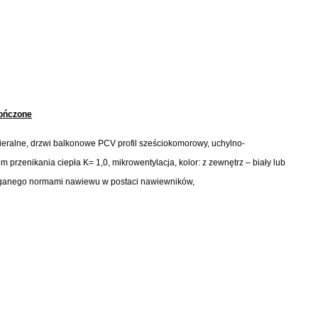
kończone
ieralne, drzwi balkonowe PCV profil sześciokomorowy, uchylno-
 przenikania ciepła K= 1,0, mikrowentylacja, kolor: z zewnętrz – biały lub
maganego normami nawiewu w postaci nawiewników,