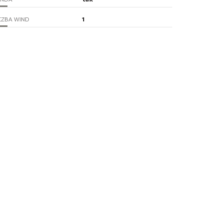
1
CZBA WIND