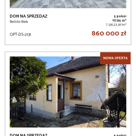
DOM NA SPRZEDAŻ
5 pokoi
2
117,95 m
Bielsko-Biała
2
7 291,23 zł/m
860 000 zł
OPT-DS-2131
NOWA OFERTA
DOM NA SPRZEDAŻ
5 pokoi