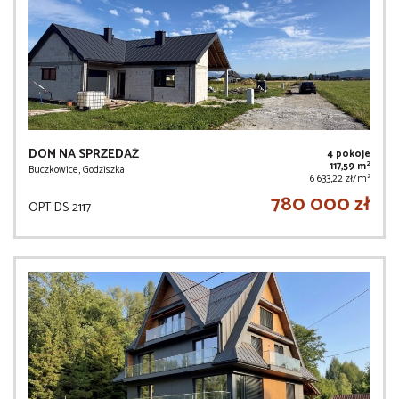
DOM NA SPRZEDAŻ
4 pokoje
2
117,59 m
Buczkowice, Godziszka
2
6 633,22 zł/m
780 000 zł
OPT-DS-2117