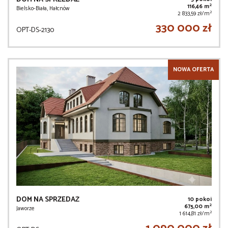
2
116,46 m
Bielsko-Biała, Hałcnów
2
2 833,59 zł/m
330 000 zł
OPT-DS-2130
NOWA OFERTA
DOM NA SPRZEDAŻ
10 pokoi
2
675,00 m
Jaworze
2
1 614,81 zł/m