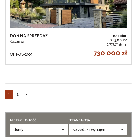
DOM NA SPRZEDAŻ
10 pokoi
2
263,00 m
Koszarawa
2
2 775,67 zł/m
730 000 zł
OPT-DS-2105
1
2
»
NIERUCHOMOŚĆ
TRANSAKCJA