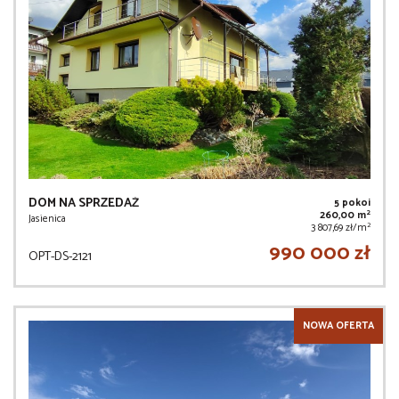
DOM NA SPRZEDAŻ
5 pokoi
2
260,00 m
Jasienica
2
3 807,69 zł/m
990 000 zł
OPT-DS-2121
NOWA OFERTA