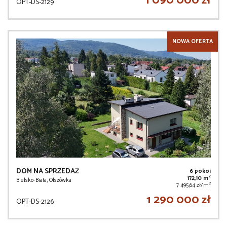
1 090 000 zł
OPT-DS-2129
NOWA OFERTA
DOM NA SPRZEDAŻ
6 pokoi
2
172,10 m
Bielsko-Biała, Olszówka
2
7 495,64 zł/m
1 290 000 zł
OPT-DS-2126