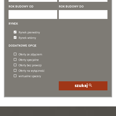
5 pokoi
5 pokoi
ROK BUDOWY OD
ROK BUDOWY DO
6 pokoi
6 pokoi
RYNEK
Rynek pierwotny
Rynek wtórny
DODATKOWE OPCJE
Oferty ze zdjęciem
Oferty specjalne
Oferty bez prowizji
Oferty na wyłączność
wirtualne spacery
szukaj