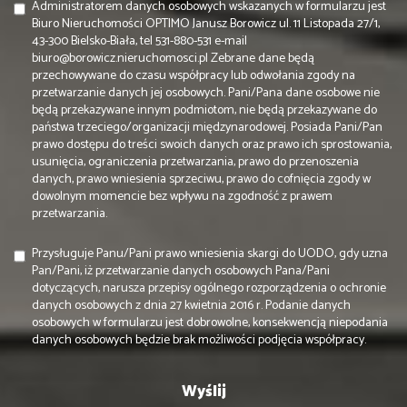
Administratorem danych osobowych wskazanych w formularzu jest
Biuro Nieruchomości OPTIMO Janusz Borowicz ul. 11 Listopada 27/1,
43-300 Bielsko-Biała, tel 531-880-531 e-mail
biuro@borowicz.nieruchomosci.pl Zebrane dane będą
przechowywane do czasu współpracy lub odwołania zgody na
przetwarzanie danych jej osobowych. Pani/Pana dane osobowe nie
będą przekazywane innym podmiotom, nie będą przekazywane do
państwa trzeciego/organizacji międzynarodowej. Posiada Pani/Pan
prawo dostępu do treści swoich danych oraz prawo ich sprostowania,
usunięcia, ograniczenia przetwarzania, prawo do przenoszenia
danych, prawo wniesienia sprzeciwu, prawo do cofnięcia zgody w
dowolnym momencie bez wpływu na zgodność z prawem
przetwarzania.
Przysługuje Panu/Pani prawo wniesienia skargi do UODO, gdy uzna
Pan/Pani, iż przetwarzanie danych osobowych Pana/Pani
dotyczących, narusza przepisy ogólnego rozporządzenia o ochronie
danych osobowych z dnia 27 kwietnia 2016 r. Podanie danych
osobowych w formularzu jest dobrowolne, konsekwencją niepodania
danych osobowych będzie brak możliwości podjęcia współpracy.