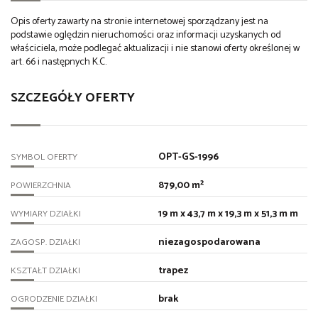
Opis oferty zawarty na stronie internetowej sporządzany jest na
podstawie oględzin nieruchomości oraz informacji uzyskanych od
właściciela, może podlegać aktualizacji i nie stanowi oferty określonej w
art. 66 i następnych K.C.
SZCZEGÓŁY OFERTY
OPT-GS-1996
SYMBOL OFERTY
879,00 m²
POWIERZCHNIA
19 m x 43,7 m x 19,3 m x 51,3 m m
WYMIARY DZIAŁKI
niezagospodarowana
ZAGOSP. DZIAŁKI
trapez
KSZTAŁT DZIAŁKI
brak
OGRODZENIE DZIAŁKI