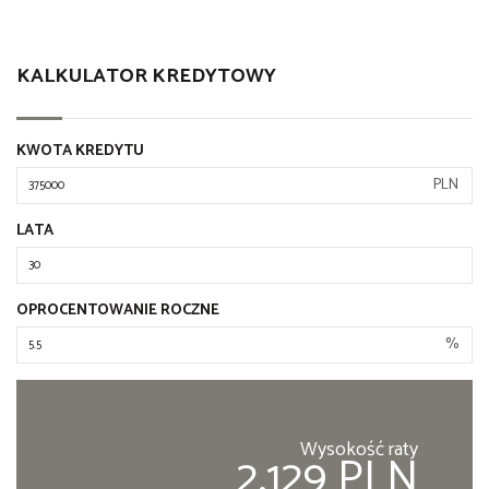
KALKULATOR KREDYTOWY
KWOTA KREDYTU
PLN
LATA
OPROCENTOWANIE ROCZNE
%
Wysokość raty
2,129 PLN