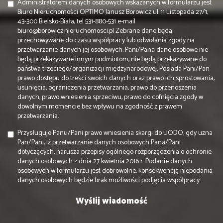
Administratorem danych osobowych wskazanych w formularzu jest
Biuro Nieruchomości OPTIMO Janusz Borowicz ul. 11 Listopada 27/1,
43-300 Bielsko-Biała, tel 531-880-531 e-mail
biuro@borowicz.nieruchomosci.pl Zebrane dane będą
przechowywane do czasu współpracy lub odwołania zgody na
przetwarzanie danych jej osobowych. Pani/Pana dane osobowe nie
będą przekazywane innym podmiotom, nie będą przekazywane do
państwa trzeciego/organizacji międzynarodowej. Posiada Pani/Pan
prawo dostępu do treści swoich danych oraz prawo ich sprostowania,
usunięcia, ograniczenia przetwarzania, prawo do przenoszenia
danych, prawo wniesienia sprzeciwu, prawo do cofnięcia zgody w
dowolnym momencie bez wpływu na zgodność z prawem
przetwarzania.
Przysługuje Panu/Pani prawo wniesienia skargi do UODO, gdy uzna
Pan/Pani, iż przetwarzanie danych osobowych Pana/Pani
dotyczących, narusza przepisy ogólnego rozporządzenia o ochronie
danych osobowych z dnia 27 kwietnia 2016 r. Podanie danych
osobowych w formularzu jest dobrowolne, konsekwencją niepodania
danych osobowych będzie brak możliwości podjęcia współpracy.