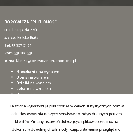
BOROWICZ
NIERUCHOMOŚCI
ul. 11 Listopada 27/1
43-300 Bielsko-Biała
tel
. 33 307 01 99
kom
. 531 880 531
e-mail
:
biuro@borowicz.nieruchomosci.pl
Mieszkania
na wynajem
Domy
na wynajem
Działki
na wynajem
Lokale
na wynajem
Hale
na wynajem
Obiekty
na wynajem
Ta strona wykorzystuje pliki cookies w celach statystycznych oraz w
Mieszkania
na sprzedaż
celu dostosowania naszych serwisów do indywidualnych potrzeb
Domy
na sprzedaż
Działki
na sprzedaż
klientów. Zmiany ustawień dotyczących plików cookie można
Lokale
na sprzedaż
dokonać w dowolnej chwili modyfikując ustawienia przeglądarki.
Hale
na sprzedaż