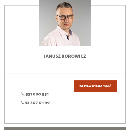
JANUSZ
BOROWICZ
zostaw wiadomość
531 880 531
33 307 01 99